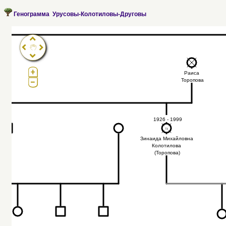
Генограмма Урусовы-Колотиловы-Друговы
Pro®. Click here for details.
?
л
Раиса
ов
Торопова
1926 - 1999
73
73
Зинаида Михайловна
Колотилова
(Торопова)