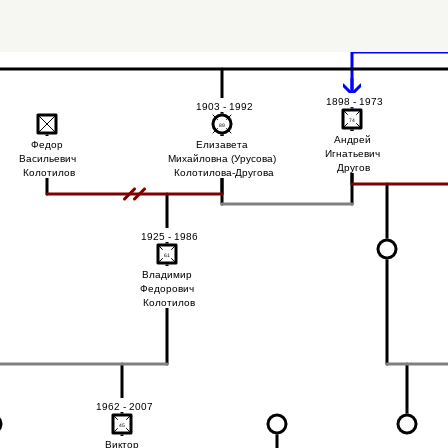
1898 - 1973
1903 - 1992
74
74
89
89
Андрей
Федор
Елизавета
Игнатьевич
Васильевич
Михайловна (Урусова)
Другов
Колотилов
Колотилова-Другова
1925 - 1986
61
61
Владимир
Федорович
Колотилов
1962 - 2007
45
45
Виктор