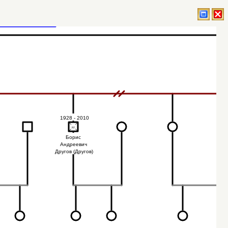
1928 - 2010
82
82
Борис
Андреевич
Другов (Другов)