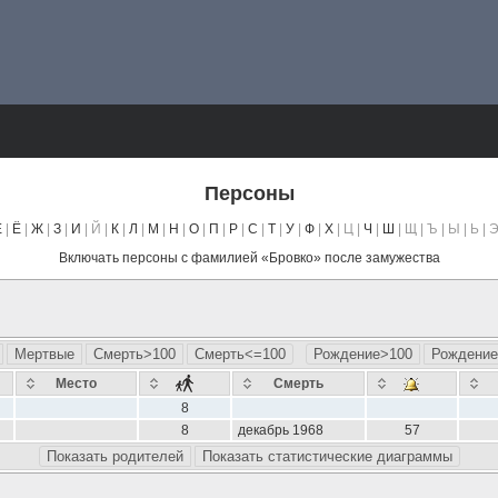
Персоны
Е
|
Ё
|
Ж
|
З
|
И
| Й |
К
|
Л
|
М
|
Н
|
О
|
П
|
Р
|
С
|
Т
|
У
|
Ф
|
Х
| Ц |
Ч
|
Ш
| Щ | Ъ | Ы | Ь | 
Включать персоны с фамилией «
Бровко
» после замужества
Мертвые
Смерть>100
Смерть<=100
Рождение>100
Рождение
Место
Смерть
8
8
декабрь 1968
57
Показать родителей
Показать статистические диаграммы