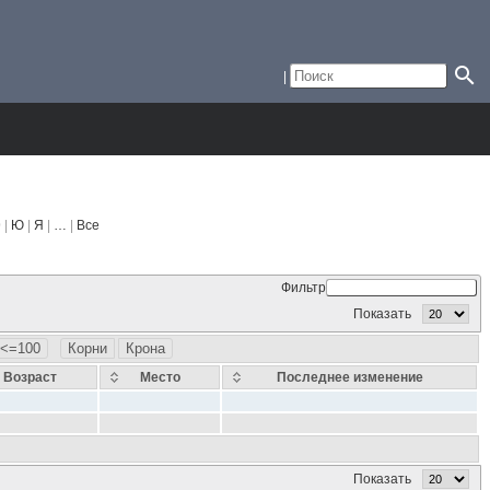
Э |
Ю
|
Я
|
…
|
Все
Фильтр
Показать
<=100
Корни
Крона
Возраст
Место
Последнее изменение
Показать