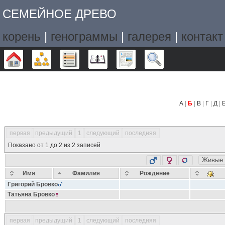
СЕМЕЙНОЕ ДРЕВО
корень
|
генограммы
|
галерея
|
контакт
Дерево
Графики
Списки
Календарь
Отчёты
Поиск
А
|
Б
|
В
|
Г
|
Д
|
первая
предыдущий
1
следующий
последняя
Показано от 1 до 2 из 2 записей
Живые
Имя
Фамилия
Рождение
Григорий
Бровко
Татьяна
Бровко
первая
предыдущий
1
следующий
последняя