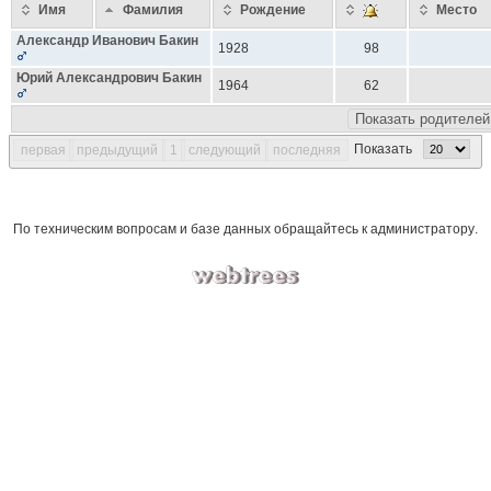
Имя
Фамилия
Рождение
Место
Александр Иванович
Бакин
1928
98
Юрий Александрович
Бакин
1964
62
Показать родителей
Показать
первая
предыдущий
1
следующий
последняя
По техническим вопросам и базе данных обращайтесь к
администратору
.