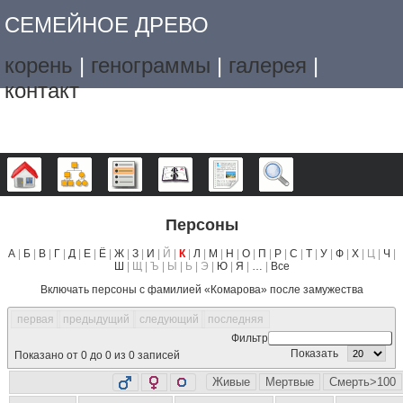
СЕМЕЙНОЕ ДРЕВО
корень
|
генограммы
|
галерея
|
контакт
Дерево
Графики
Списки
Календарь
Отчёты
Поиск
Персоны
А
|
Б
|
В
|
Г
|
Д
|
Е
|
Ё
|
Ж
|
З
|
И
| Й |
К
|
Л
|
М
|
Н
|
О
|
П
|
Р
|
С
|
Т
|
У
|
Ф
|
Х
| Ц |
Ч
|
Ш
| Щ | Ъ | Ы | Ь | Э |
Ю
|
Я
|
…
|
Все
Включать персоны с фамилией «
Комарова
» после замужества
первая
предыдущий
следующий
последняя
Фильтр
Показать
Показано от 0 до 0 из 0 записей
Живые
Мертвые
Смерть>100