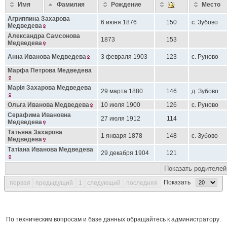
Имя
Фамилия
Рождение
Место
Агриппина Захарова
6 июня 1876
150
с. Зубово
Медведева
Александра Самсонова
1873
153
Медведева
Анна Иванова
Медведева
3 февраля 1903
123
с. Руново
Марфа Петрова
Медведева
Марiя Захарова
Медведева
29 марта 1880
146
д. Зубово
Ольга Иванова
Медведева
10 июля 1900
126
с. Руново
Серафима Ивановна
27 июля 1912
114
Медведева
Татьяна Захарова
1 января 1878
148
с. Зубово
Медведева
Татiана Иванова
Медведева
29 декабря 1904
121
Показать родителей
Показать
первая
предыдущий
1
следующий
последняя
По техническим вопросам и базе данных обращайтесь к
администратору
.