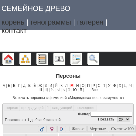
СЕМЕЙНОЕ ДРЕВО
корень
|
генограммы
|
галерея
|
контакт
Дерево
Графики
Списки
Календарь
Отчёты
Поиск
Персоны
А
|
Б
|
В
|
Г
|
Д
|
Е
|
Ё
|
Ж
|
З
|
И
| Й |
К
|
Л
|
М
|
Н
|
О
|
П
|
Р
|
С
|
Т
|
У
|
Ф
|
Х
| Ц |
Ч
|
Ш
| Щ | Ъ | Ы | Ь | Э |
Ю
|
Я
|
…
|
Все
Включать персоны с фамилией «
Медведева
» после замужества
первая
предыдущий
1
следующий
последняя
Фильтр
Показать
Показано от 1 до 9 из 9 записей
Живые
Мертвые
Смерть>100