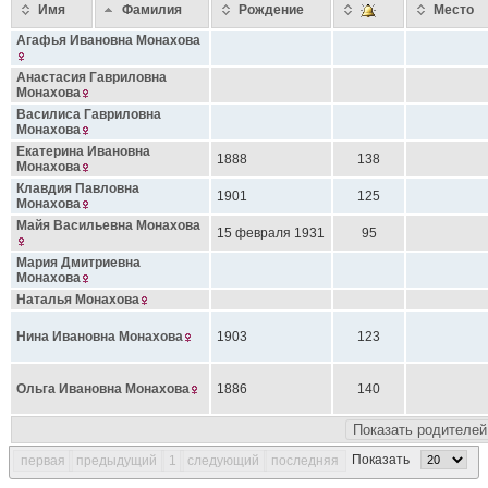
Имя
Фамилия
Рождение
Место
Агафья Ивановна
Монахова
Анастасия Гавриловна
Монахова
Василиса Гавриловна
Монахова
Екатерина Ивановна
1888
138
Монахова
Клавдия Павловна
1901
125
Монахова
Майя Васильевна
Монахова
15 февраля 1931
95
Мария Дмитриевна
Монахова
Наталья
Монахова
Нина Ивановна
Монахова
1903
123
Ольга Ивановна
Монахова
1886
140
Показать родителей
Показать
первая
предыдущий
1
следующий
последняя