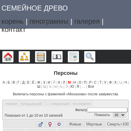
СЕМЕЙНОЕ ДРЕВО
корень
|
генограммы
|
галерея
|
контакт
Дерево
Графики
Списки
Календарь
Отчёты
Поиск
Персоны
А
|
Б
|
В
|
Г
|
Д
|
Е
|
Ё
|
Ж
|
З
|
И
| Й |
К
|
Л
|
М
|
Н
|
О
|
П
|
Р
|
С
|
Т
|
У
|
Ф
|
Х
| Ц |
Ч
|
Ш
| Щ | Ъ | Ы | Ь | Э |
Ю
|
Я
|
…
|
Все
Включать персоны с фамилией «
Монахова
» после замужества
первая
предыдущий
1
следующий
последняя
Фильтр
Показать
Показано от 1 до 10 из 10 записей
Живые
Мертвые
Смерть>100