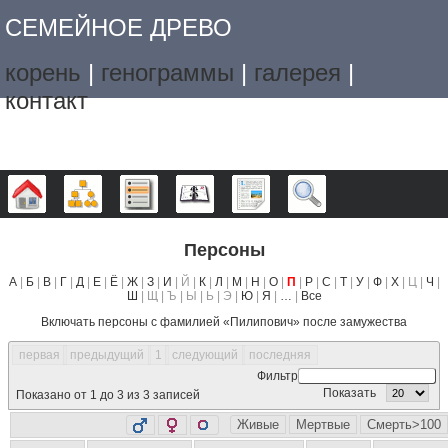
СЕМЕЙНОЕ ДРЕВО
корень
|
генограммы
|
галерея
|
контакт
Дерево
Графики
Списки
Календарь
Отчёты
Поиск
Персоны
А
|
Б
|
В
|
Г
|
Д
|
Е
|
Ё
|
Ж
|
З
|
И
| Й |
К
|
Л
|
М
|
Н
|
О
|
П
|
Р
|
С
|
Т
|
У
|
Ф
|
Х
| Ц |
Ч
|
Ш
| Щ | Ъ | Ы | Ь | Э |
Ю
|
Я
|
…
|
Все
Включать персоны с фамилией «
Пилипович
» после замужества
первая
предыдущий
1
следующий
последняя
Фильтр
Показать
Показано от 1 до 3 из 3 записей
Живые
Мертвые
Смерть>100