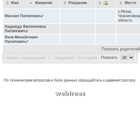
Имя
Фамилия
Рождение
Место
с.Репки,
Михаил
Пилипович
Черниговск
область
Надежда Филипповна
Пилипович
Яков Михайлович
Пилипович
Показать родителей
Показать
первая
предыдущий
1
следующий
последняя
По техническим вопросам и базе данных обращайтесь к
администратору
.