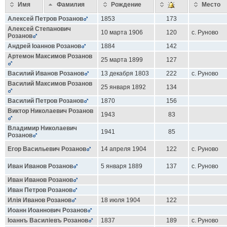
Имя
Фамилия
Рождение
Место
Алексей Петров
Розанов
1853
173
Алексей Степанович
10 марта 1906
120
с. Руново
Розанов
Андрей Iоаннов
Розанов
1884
142
Артемон Максимов
Розанов
25 марта 1899
127
Василий Иванов
Розанов
13 декабря 1803
222
с. Руново
Василий Максимов
Розанов
25 января 1892
134
Василий Петров
Розанов
1870
156
Виктор Николаевич
Розанов
1943
83
Владимир Николаевич
1941
85
Розанов
Егор Васильевич
Розанов
14 апреля 1904
122
с. Руново
Иван Иванов
Розанов
5 января 1889
137
с. Руново
Иван Иванов
Розанов
Иван Петров
Розанов
Илiя Иванов
Розанов
18 июля 1904
122
Иоанн Иоаннович
Розанов
Іоаннъ Василіевъ
Розанов
1837
189
с. Руново