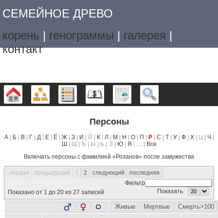
СЕМЕЙНОЕ ДРЕВО
корень
|
генограммы
|
галерея
|
контакт
Дерево
Графики
Списки
Календарь
Отчёты
Поиск
Персоны
А
|
Б
|
В
|
Г
|
Д
|
Е
|
Ё
|
Ж
|
З
|
И
| Й |
К
|
Л
|
М
|
Н
|
О
|
П
|
Р
|
С
|
Т
|
У
|
Ф
|
Х
| Ц |
Ч
|
Ш
| Щ | Ъ | Ы | Ь | Э |
Ю
|
Я
|
…
|
Все
Включать персоны с фамилией «
Розанов
» после замужества
первая
предыдущий
1
2
следующий
последняя
Фильтр
Показать
Показано от 1 до 20 из 27 записей
Живые
Мертвые
Смерть>100