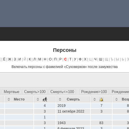
Персоны
Е
|
Ё
|
Ж
|
З
|
И
| Й |
К
|
Л
|
М
|
Н
|
О
|
П
|
Р
|
С
|
Т
|
У
|
Ф
|
Х
| Ц |
Ч
|
Ш
| Щ | Ъ | Ы | Ь | Э
Включать персоны с фамилией «
Суховерков
» после замужества
Мертвые
Смерть>100
Смерть<=100
Рождение>100
Рождение
Место
Смерть
Воз
4
2019
7
8
3
11 октября 2022
3
8
1
3
1943
83
3
1
6 февраля 2023
3
8