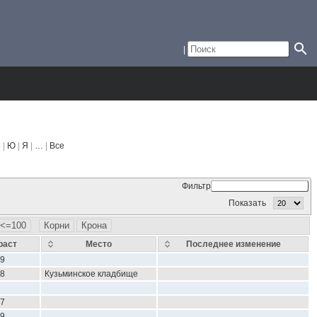
 |
Ю
|
Я
|
…
|
Все
Фильтр
Показать
<=100
Корни
Крона
раст
Место
Последнее изменение
9
8
Кузьминское кладбище
7
9