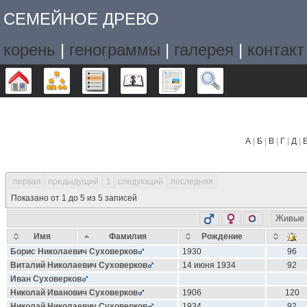
СЕМЕЙНОЕ ДРЕВО
корень
|
генограммы
|
галерея
|
контакт
Дерево
Графики
Списки
Календарь
Отчёты
Поиск
А
|
Б
|
В
|
Г
|
Д
|
первая
предыдущий
1
следующий
последняя
Показано от 1 до 5 из 5 записей
Живые
Имя
Фамилия
Рождение
Борис Николаевич
Суховерков
1930
96
Виталий Николаевич
Суховерков
14 июня 1934
92
Иван
Суховерков
Николай Иванович
Суховерков
1906
120
Николай Николаевич
Суховерков
1934
92