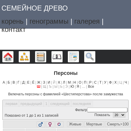
СЕМЕЙНОЕ ДРЕВО
корень
|
генограммы
|
галерея
|
контакт
Дерево
Графики
Списки
Календарь
Отчёты
Поиск
Персоны
А
|
Б
|
В
|
Г
|
Д
|
Е
|
Ё
|
Ж
|
З
|
И
| Й |
К
|
Л
|
М
|
Н
|
О
|
П
|
Р
|
С
|
Т
|
У
|
Ф
|
Х
| Ц |
Ч
|
Ш
| Щ | Ъ | Ы | Ь | Э |
Ю
|
Я
|
…
|
Все
Включать персоны с фамилией «
Шестиперстова
» после замужества
первая
предыдущий
1
следующий
последняя
Фильтр
Показать
Показано от 1 до 1 из 1 записей
Живые
Мертвые
Смерть>100