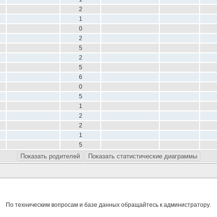
2
1
0
2
5
2
5
6
0
5
1
2
2
1
5
Показать родителей
Показать статистические диаграммы
По техническим вопросам и базе данных обращайтесь к
администратору
.