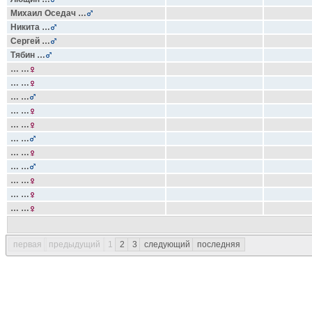
Михаил Оседач
…
Никита
…
Сергей
…
Тябин
…
…
…
…
…
…
…
…
…
…
…
…
…
…
…
…
…
…
…
…
…
…
…
первая
предыдущий
1
2
3
следующий
последняя