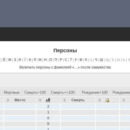
Персоны
Е
|
Ё
|
Ж
|
З
|
И
| Й |
К
|
Л
|
М
|
Н
|
О
|
П
|
Р
|
С
|
Т
|
У
|
Ф
|
Х
| Ц |
Ч
|
Ш
| Щ | Ъ | Ы | Ь | Э
Включать персоны с фамилией «
…
» после замужества
Мертвые
Смерть>100
Смерть<=100
Рождение>100
Рождение
Место
Смерть
2
1
0
0
1