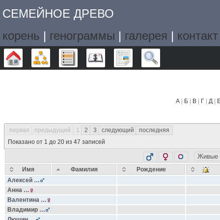
СЕМЕЙНОЕ ДРЕВО
корень
|
генограммы
|
галерея
|
контакт
Дерево
Графики
Списки
Календарь
Отчёты
Поиск
А
|
Б
|
В
|
Г
|
Д
|
первая
предыдущий
1
2
3
следующий
последняя
Показано от 1 до 20 из 47 записей
Живые
Имя
Фамилия
Рождение
Алексей
…
Анна
…
Валентина
…
Владимир
…
Лющин
…