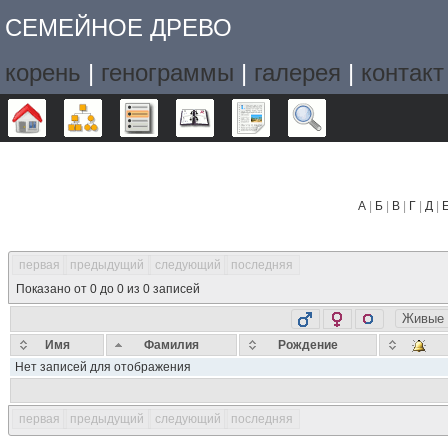
СЕМЕЙНОЕ ДРЕВО
корень
|
генограммы
|
галерея
|
контакт
Дерево
Графики
Списки
Календарь
Отчёты
Поиск
А
|
Б
|
В
|
Г
|
Д
|
первая
предыдущий
следующий
последняя
Показано от 0 до 0 из 0 записей
Живые
Имя
Фамилия
Рождение
Нет записей для отображения
первая
предыдущий
следующий
последняя