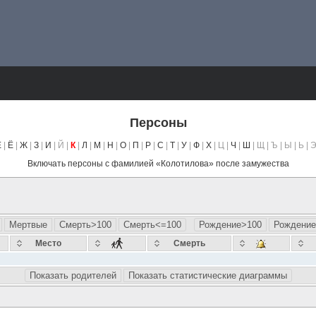
Персоны
Е
|
Ё
|
Ж
|
З
|
И
| Й |
К
|
Л
|
М
|
Н
|
О
|
П
|
Р
|
С
|
Т
|
У
|
Ф
|
Х
| Ц |
Ч
|
Ш
| Щ | Ъ | Ы | Ь | Э
Включать персоны с фамилией «
Колотилова
» после замужества
Мертвые
Смерть>100
Смерть<=100
Рождение>100
Рождение
Место
Смерть
Показать родителей
Показать статистические диаграммы