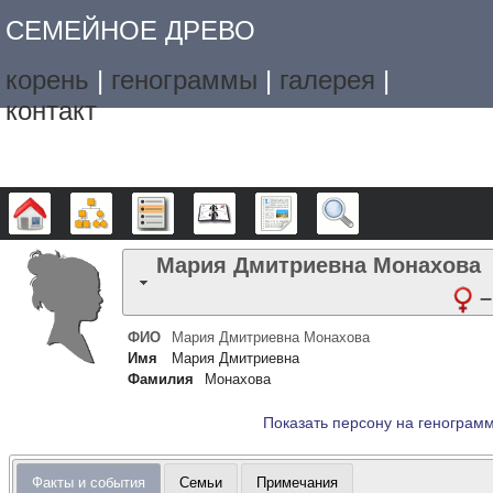
СЕМЕЙНОЕ ДРЕВО
корень
|
генограммы
|
галерея
|
контакт
Дерево
Графики
Списки
Календарь
Отчёты
Поиск
Мария Дмитриевна
Монахова
–
ФИО
Мария Дмитриевна
Монахова
Имя
Мария Дмитриевна
Фамилия
Монахова
Показать персону на генограм
Факты и события
Семьи
Примечания