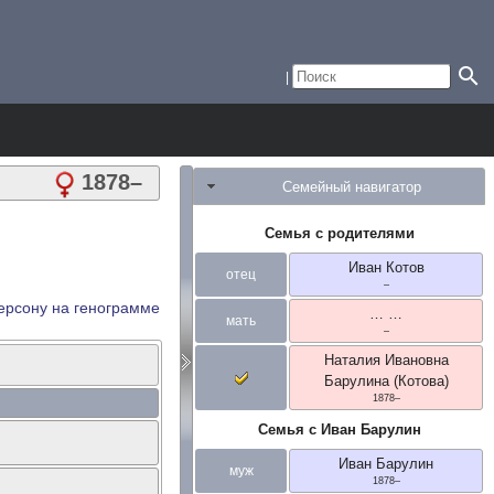
1878
–
Семейный навигатор
Семья с родителями
Иван
Котов
отец
–
ерсону на генограмме
…
…
мать
–
Наталия Ивановна
Барулина (Котова)
1878
–
Семья с
Иван
Барулин
Иван
Барулин
муж
1878
–