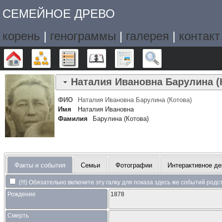
СЕМЕЙНОЕ ДРЕВО
корень
|
генограммы
|
галерея
|
контакт
Дерево
Графики
Списки
Календарь
Отчёты
Поиск
Наталия Ивановна
Барулина (
ФИО
Наталия Ивановна
Барулина (Котова)
Имя
Наталия Ивановна
Фамилия
Барулина (Котова)
Факты и события
Семьи
Фотографии
Интерактивное де
(!!!) Обязательно включите эту галку для показа здесь же событий род
Рождение
1878
Смерть