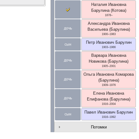
Наталия Ивановна
Барулина (Котова)
1878
–
Александра Ивановна
дочь
Васильева (Барулина)
1900
–
1983
Петр Иванович
Барулин
сын
1903
–
1966
Варвара Ивановна
дочь
Новикова (Барулина)
1905
–
2001
Ольга Ивановна
Комарова
дочь
(Барулина)
1909
–
1976
Елена Ивановна
дочь
Епифанова (Барулина)
1916
–
2004
Павел Иванович
Барулин
сын
1916
–
1992
Потомки