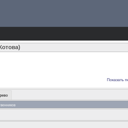
Котова)
Показать п
рево
ственников