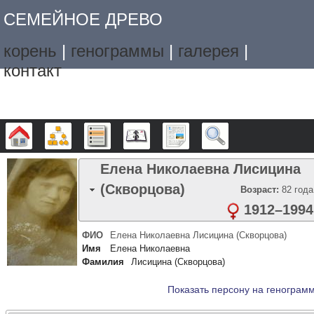
СЕМЕЙНОЕ ДРЕВО
корень
|
генограммы
|
галерея
|
контакт
Дерево
Графики
Списки
Календарь
Отчёты
Поиск
Елена Николаевна
Лисицина
(Скворцова)
Возраст:
82 года
1912
–
1994
ФИО
Елена Николаевна
Лисицина (Скворцова)
Имя
Елена Николаевна
Фамилия
Лисицина (Скворцова)
Показать персону на генограм