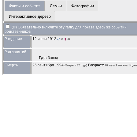
Факты и события
Семьи
Фотографии
Интерактивное дерево
(!!!) Обязательно включите эту галку для показа здесь же событий
родственников
Рождение
12 июля 1912
33
28
Род занятий
Где:
Завод
Смерть
26 сентября 1994
Возраст:
(Возраст 82 года)
82 года 2 месяца 14 дн