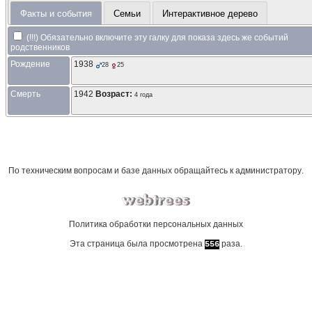
Факты и события
Семьи
Интерактивное дерево
(!!!) Обязательно включите эту галку для показа здесь же событий
родственников
Рождение
1938
28
25
Смерть
1942
Возраст:
4 года
По техническим вопросам и базе данных обращайтесь к
администратору
.
Политика обработки персональных данных
Эта страница была просмотрена
раза.
556