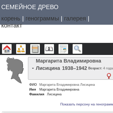
СЕМЕЙНОЕ ДРЕВО
корень
|
генограммы
|
галерея
|
контакт
Дерево
Графики
Списки
Календарь
Отчёты
Поиск
Маргарита Владимировна
Лисицина
1938
–
1942
Возраст:
4 года
ФИО
Маргарита Владимировна
Лисицина
Имя
Маргарита Владимировна
Фамилия
Лисицина
Показать персону на генограм