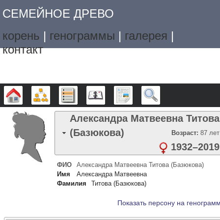
СЕМЕЙНОЕ ДРЕВО
корень
|
генограммы
|
галерея
|
контакт
Дерево
Графики
Списки
Календарь
Отчёты
Поиск
Александра Матвеевна
Титова
(Базюкова)
Возраст:
87 лет
1932
–
2019
ФИО
Александра Матвеевна
Титова (Базюкова)
Имя
Александра Матвеевна
Фамилия
Титова (Базюкова)
Показать персону на генограм