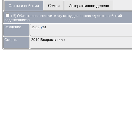
Факты и события
Семьи
Интерактивное дерево
(!!!) Обязательно включите эту галку для показа здесь же событий
родственников
Рождение
1932
24
Смерть
2019
Возраст:
87 лет