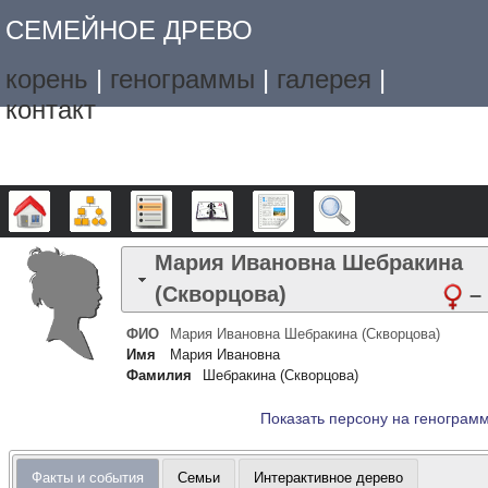
СЕМЕЙНОЕ ДРЕВО
корень
|
генограммы
|
галерея
|
контакт
Дерево
Графики
Списки
Календарь
Отчёты
Поиск
Мария Ивановна
Шебракина
(Скворцова)
–
ФИО
Мария Ивановна
Шебракина (Скворцова)
Имя
Мария Ивановна
Фамилия
Шебракина (Скворцова)
Показать персону на генограм
Факты и события
Семьи
Интерактивное дерево