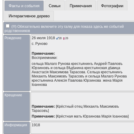
Факты и события
Семьи
Примечания
Фотографии
Интерактивное дерево
(!!!) Обязательно включите эту галку для показа здесь же событий
родственников
Рождение
26 июля 1918
28
26
с. Руново
Примечание:
Восприемники:
сельца Малаго Рунова крестьянинъ Андрей Павловъ 
Юрзиновъ и сельца Вѣдѣнина крестьянская дѣвица 
Анастасія Максимова Тарасова. Сельца крестьянинъ 
Михаилъ Максимовъ Тарасовъ и сельца Малаго Рунова 
крестьянина Алексія Павлова Юрзинова  жена Марія 
Іоаннова
Крещение
Примечание:
[Крёстный отец Михаилъ Максимовъ
Тарасовъ]
Примечание:
[Крёстная мать Юрзинова Марія Іоаннова]
Информация
1918