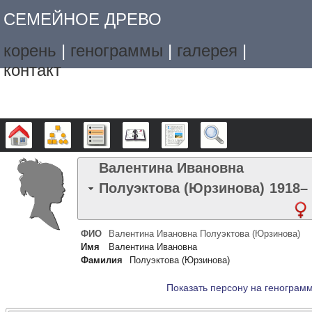
СЕМЕЙНОЕ ДРЕВО
корень
|
генограммы
|
галерея
|
контакт
Дерево
Графики
Списки
Календарь
Отчёты
Поиск
Валентина Ивановна
Полуэктова (Юрзинова)
1918
–
ФИО
Валентина Ивановна
Полуэктова (Юрзинова)
Имя
Валентина Ивановна
Фамилия
Полуэктова (Юрзинова)
Показать персону на генограм