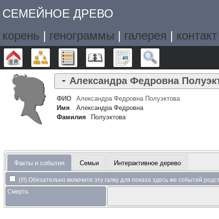
СЕМЕЙНОЕ ДРЕВО
корень
|
генограммы
|
галерея
|
контакт
Дерево
Графики
Списки
Календарь
Отчёты
Поиск
Александра Федровна
Полуэк
ФИО
Александра Федровна
Полуэктова
Имя
Александра Федровна
Фамилия
Полуэктова
Факты и события
Семьи
Интерактивное дерево
(!!!) Обязательно включите эту галку для показа здесь же событий род
Смерть