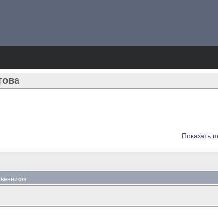
това
Показать п
ственников