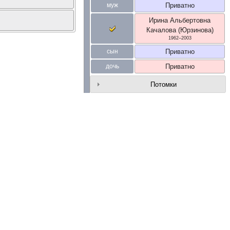
муж
Приватно
Ирина Альбертовна
Качалова (Юрзинова)
1962
–
2003
сын
Приватно
дочь
Приватно
Потомки