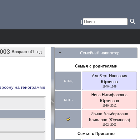
003
Возраст:
41 год
Семейный навигатор
Семья с родителями
Альберт Иванович
отец
Юрзинов
ерсону на генограмме
1940
–
1998
Нина Никифоровна
мать
Юрзинова
1939
–
2012
Ирина Альбертовна
Качалова (Юрзинова)
1962
–
2003
Семья с Приватно