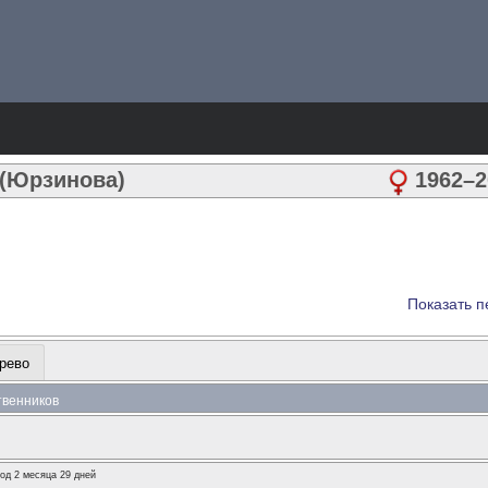
 (Юрзинова)
1962
–
2
Показать п
рево
ственников
год 2 месяца 29 дней