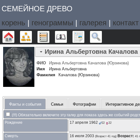
СЕМЕЙНОЕ ДРЕВО
корень
|
генограммы
|
галерея
|
контакт
Дерево
Графики
Списки
Календарь
Отчёты
Поиск
Ирина Альбертовна
Качалова
ФИО
Ирина Альбертовна
Качалова (Юрзинова)
Имя
Ирина Альбертовна
Фамилия
Качалова (Юрзинова)
Факты и события
Семьи
Фотографии
Интерактивное де
(!!!) Обязательно включите эту галку для показа здесь же событий род
Рождение
17 апреля 1962
22
22
Смерть
16 июля 2003
Возраст:
(Возраст 41 год)
41 