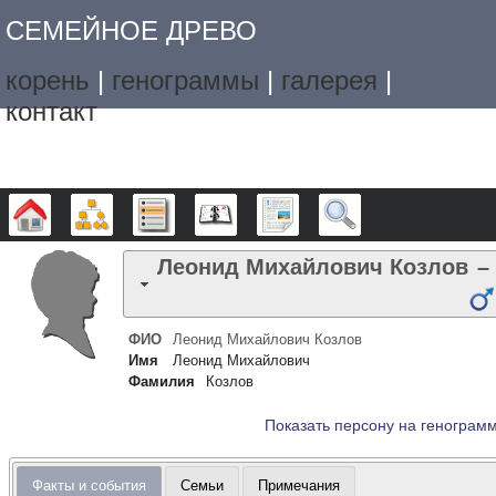
СЕМЕЙНОЕ ДРЕВО
корень
|
генограммы
|
галерея
|
контакт
Дерево
Графики
Списки
Календарь
Отчёты
Поиск
Леонид Михайлович
Козлов
–
ФИО
Леонид Михайлович
Козлов
Имя
Леонид Михайлович
Фамилия
Козлов
Показать персону на генограм
Факты и события
Семьи
Примечания