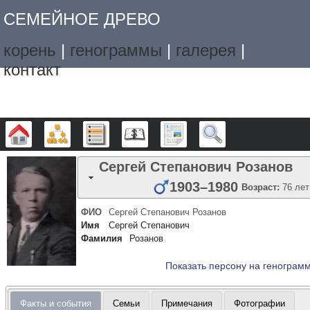
СЕМЕЙНОЕ ДРЕВО
корень
|
генограммы
|
галерея
|
контакт
Дерево
Графики
Списки
Календарь
Отчёты
Поиск
Сергей Степанович
Розанов
1903
–
1980
Возраст:
76 лет
ФИО
Сергей Степанович
Розанов
Имя
Сергей Степанович
Фамилия
Розанов
Показать персону на генограм
Факты и события
Семьи
Примечания
Фотографии