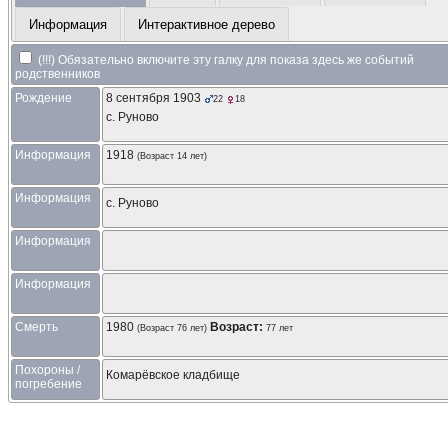
Информация
Интерактивное дерево
(!!!) Обязательно включите эту галку для показа здесь же событий
родственников
Рождение
8 сентября 1903
22
18
с. Руново
Информация
1918
(Возраст 14 лет)
Информация
с. Руново
Информация
Информация
Смерть
1980
Возраст:
(Возраст 76 лет)
77 лет
Похороны /
Комарёвское кладбище
погребение