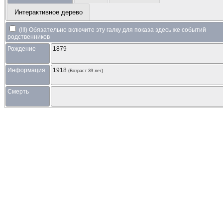
Интерактивное дерево
(!!!) Обязательно включите эту галку для показа здесь же событий
родственников
Рождение
1879
Информация
1918
(Возраст 39 лет)
Смерть