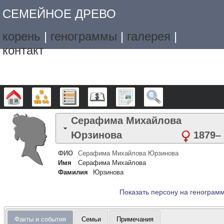
СЕМЕЙНОЕ ДРЕВО
корень
|
генограммы
|
галерея
|
контакт
Дерево
Графики
Списки
Календарь
Отчёты
Поиск
Серафима Михайлова
Юрзинова
1879
–
ФИО
Серафима Михайлова
Юрзинова
Имя
Серафима Михайлова
Фамилия
Юрзинова
Показать персону на генограм
Факты и события
Семьи
Примечания