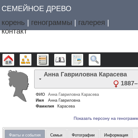
СЕМЕЙНОЕ ДРЕВО
корень
|
генограммы
|
галерея
|
контакт
Дерево
Графики
Списки
Календарь
Отчёты
Поиск
Анна Гавриловна
Карасева
1887
–
ФИО
Анна Гавриловна
Карасева
Имя
Анна Гавриловна
Фамилия
Карасева
Показать персону на генограм
Факты и события
Семьи
Фотографии
Информация