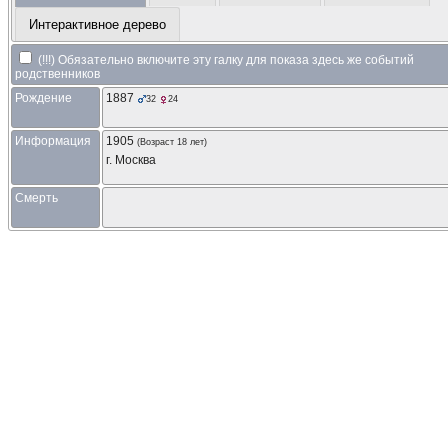
Интерактивное дерево
(!!!) Обязательно включите эту галку для показа здесь же событий
родственников
Рождение
1887
32
24
Информация
1905
(Возраст 18 лет)
г. Москва
Смерть