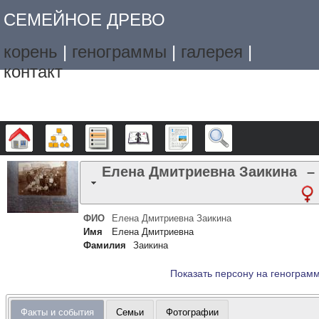
СЕМЕЙНОЕ ДРЕВО
корень
|
генограммы
|
галерея
|
контакт
Дерево
Графики
Списки
Календарь
Отчёты
Поиск
Елена Дмитриевна
Заикина
–
ФИО
Елена Дмитриевна
Заикина
Имя
Елена Дмитриевна
Фамилия
Заикина
Показать персону на генограм
Факты и события
Семьи
Фотографии