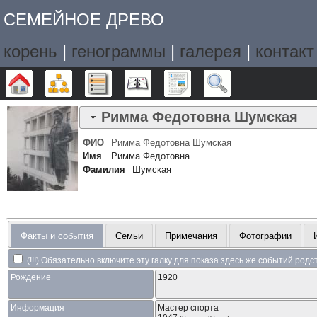
СЕМЕЙНОЕ ДРЕВО
корень
|
генограммы
|
галерея
|
контакт
Дерево
Графики
Списки
Календарь
Отчёты
Поиск
Римма Федотовна
Шумская
ФИО
Римма Федотовна
Шумская
Имя
Римма Федотовна
Фамилия
Шумская
Факты и события
Семьи
Примечания
Фотографии
(!!!) Обязательно включите эту галку для показа здесь же событий род
Рождение
1920
Информация
Мастер спорта