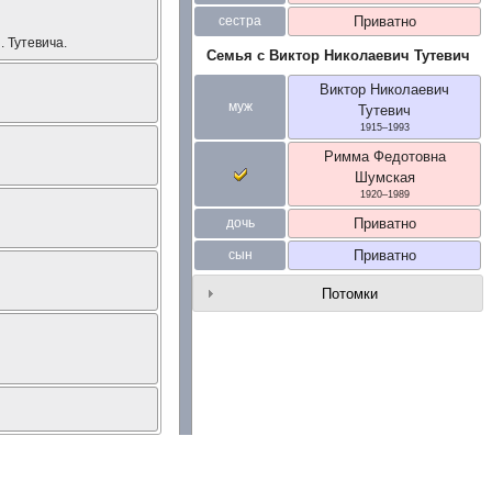
сестра
Приватно
 Тутевича.
Семья с
Виктор Николаевич
Тутевич
Виктор Николаевич
муж
Тутевич
1915
–
1993
Римма Федотовна
Шумская
1920
–
1989
дочь
Приватно
сын
Приватно
Потомки