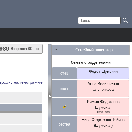
989
Возраст:
69 лет
Семейный навигатор
Семья с родителями
Федот
Шумский
отец
–
ерсону на генограмме
Анна Васильевна
мать
Слученкова
–
Римма Федотовна
Шумская
1920
–
1989
Нина Федотовна
Тябина
сестра
(Шумская)
–