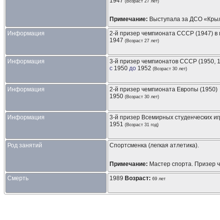
1947
(Возраст 27 лет)
Примечание:
Выступала за ДСО «Крыль
Информация
2-й призер чемпионата СССР (1947) в
1947
(Возраст 27 лет)
Информация
3-й призер чемпионатов СССР (1950, 
с
1950
до
1952
(Возраст 30 лет)
Информация
2-й призер чемпионата Европы (1950)
1950
(Возраст 30 лет)
Информация
3-й призер Всемирных студенческих иг
1951
(Возраст 31 год)
Род занятий
Спортсменка (легкая атлетика).
Примечание:
Мастер спорта. Призер 
Смерть
1989
Возраст:
69 лет