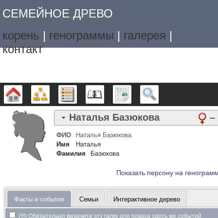
СЕМЕЙНОЕ ДРЕВО
корень
|
генограммы
|
галерея
|
контакт
Дерево
Графики
Списки
Календарь
Отчёты
Поиск
Наталья
Базюкова
–
ФИО
Наталья
Базюкова
Имя
Наталья
Фамилия
Базюкова
Показать персону на генограм
Факты и события
Семьи
Интерактивное дерево
(!!!) Обязательно включите эту галку для показа здесь же событий