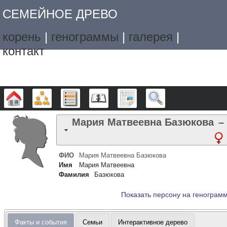
СЕМЕЙНОЕ ДРЕВО
корень
|
генограммы
|
галерея
|
контакт
Дерево
Графики
Списки
Календарь
Отчёты
Поиск
Мария Матвеевна
Базюкова
–
ФИО
Мария Матвеевна
Базюкова
Имя
Мария Матвеевна
Фамилия
Базюкова
Показать персону на генограм
Факты и события
Семьи
Интерактивное дерево