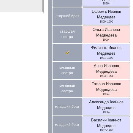
1896
–
Ефремъ Иванов
старший брат
Медведев
1899
–
1900
Ольга Иванова
старшая
Медведева
сестра
1900
–
Филиппъ Иванов
Медведев
1901
–
1909
Анна Иванова
младшая
Медведева
сестра
1903
–
1951
Татiана Иванова
младшая
Медведева
сестра
1904
–
Александр Iоаннов
младший брат
Медведев
1906
–
Василий Iоаннов
младший брат
Медведев
1907
–
1963