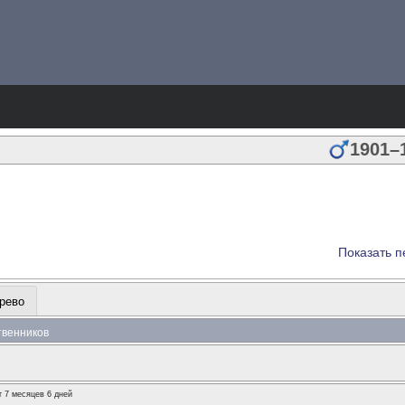
1901
–
Показать п
рево
ственников
т 7 месяцев 6 дней