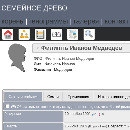
СЕМЕЙНОЕ ДРЕВО
корень
|
генограммы
|
галерея
|
контакт
Дерево
Графики
Списки
Календарь
Отчёты
Поиск
Филиппъ Иванов
Медведев
ФИО
Филиппъ Иванов
Медведев
Имя
Филиппъ Иванов
Фамилия
Медведев
Факты и события
Семьи
Примечания
Интерактивное де
(!!!) Обязательно включите эту галку для показа здесь же событий род
Рождение
10 ноября 1901
28
28
Смерть
16 июня 1909
Возраст:
(Возраст 7 лет)
7 ле