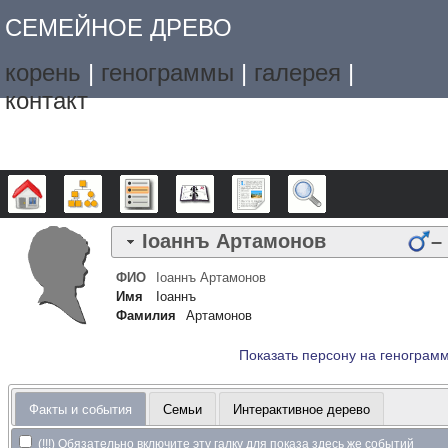
СЕМЕЙНОЕ ДРЕВО
корень
|
генограммы
|
галерея
|
контакт
Дерево
Графики
Списки
Календарь
Отчёты
Поиск
Iоаннъ
Артамонов
–
ФИО
Iоаннъ
Артамонов
Имя
Iоаннъ
Фамилия
Артамонов
Показать персону на генограм
Факты и события
Семьи
Интерактивное дерево
(!!!) Обязательно включите эту галку для показа здесь же событий