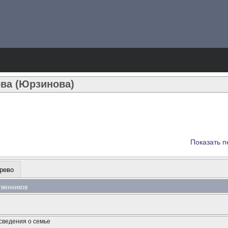
ва (Юрзинова)
Показать п
рево
ственников
сведения о семье