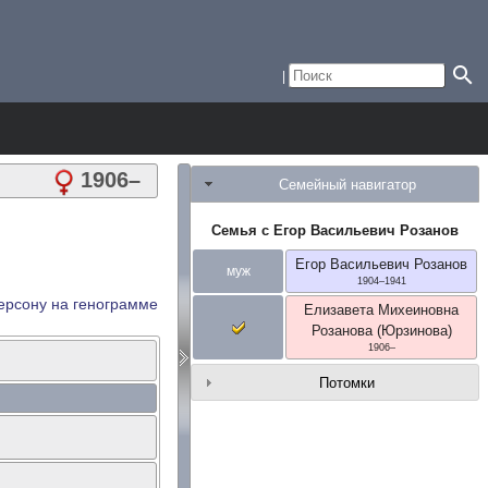
1906
–
Семейный навигатор
Семья с
Егор Васильевич
Розанов
Егор Васильевич
Розанов
муж
1904
–
1941
ерсону на генограмме
Елизавета Михеиновна
Розанова (Юрзинова)
1906
–
Потомки