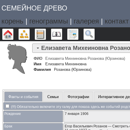
СЕМЕЙНОЕ ДРЕВО
корень
|
генограммы
|
галерея
|
контакт
Дерево
Графики
Списки
Календарь
Отчёты
Поиск
Елизавета Михеиновна
Розано
ФИО
Елизавета Михеиновна
Розанова (Юрзинова)
Имя
Елизавета Михеиновна
Фамилия
Розанова (Юрзинова)
Факты и события
Семьи
Фотографии
Интерактивное де
(!!!) Обязательно включите эту галку для показа здесь же событий род
Рождение
7 января 1906
Брак
Егор Васильевич
Розанов
—
Смотреть 