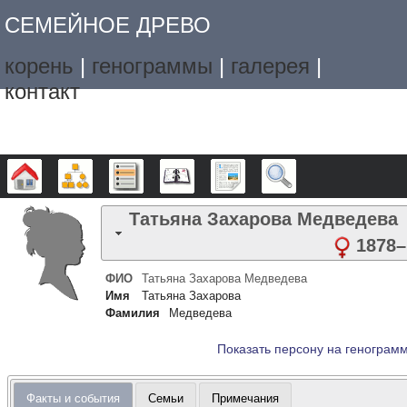
СЕМЕЙНОЕ ДРЕВО
корень
|
генограммы
|
галерея
|
контакт
Дерево
Графики
Списки
Календарь
Отчёты
Поиск
Татьяна Захарова
Медведева
1878
–
ФИО
Татьяна Захарова
Медведева
Имя
Татьяна Захарова
Фамилия
Медведева
Показать персону на генограм
Факты и события
Семьи
Примечания