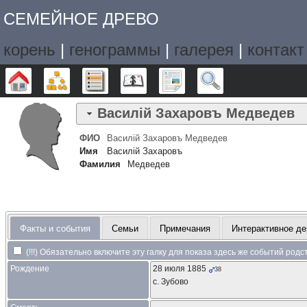
СЕМЕЙНОЕ ДРЕВО
корень
|
генограммы
|
галерея
|
контакт
Дерево
Графики
Списки
Календарь
Отчёты
Поиск
Василiй Захаровъ
Медведев
ФИО
Василiй Захаровъ
Медведев
Имя
Василiй Захаровъ
Фамилия
Медведев
Факты и события
Семьи
Примечания
Интерактивное де
(!!!) Обязательно включите эту галку для показа здесь же событий род
Рождение
28 июля 1885
38
с. Зубово