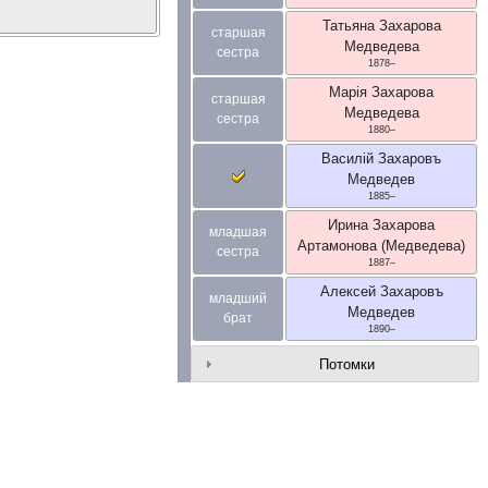
Татьяна Захарова
старшая
Медведева
сестра
1878
–
Марiя Захарова
старшая
Медведева
сестра
1880
–
Василiй Захаровъ
Медведев
1885
–
Ирина Захарова
младшая
Артамонова (Медведева)
сестра
1887
–
Алексей Захаровъ
младший
Медведев
брат
1890
–
Потомки