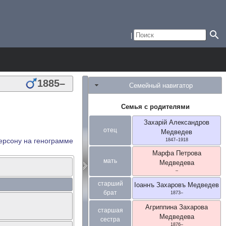
1885
–
Семейный навигатор
Семья с родителями
Захарiй Александров
отец
Медведев
ерсону на генограмме
1847
–
1918
Марфа Петрова
мать
Медведева
–
старший
Iоаннъ Захаровъ
Медведев
брат
1873
–
Агриппина Захарова
старшая
Медведева
сестра
1876
–