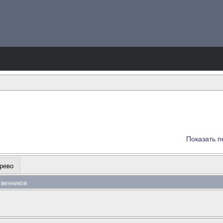
Показать п
рево
ственников