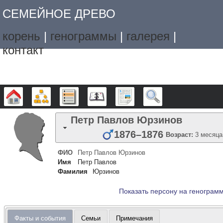
СЕМЕЙНОЕ ДРЕВО
корень
|
генограммы
|
галерея
|
контакт
Дерево
Графики
Списки
Календарь
Отчёты
Поиск
Петр Павлов
Юрзинов
1876
–
1876
Возраст:
3 месяца
ФИО
Петр Павлов
Юрзинов
Имя
Петр Павлов
Фамилия
Юрзинов
Показать персону на генограм
Факты и события
Семьи
Примечания