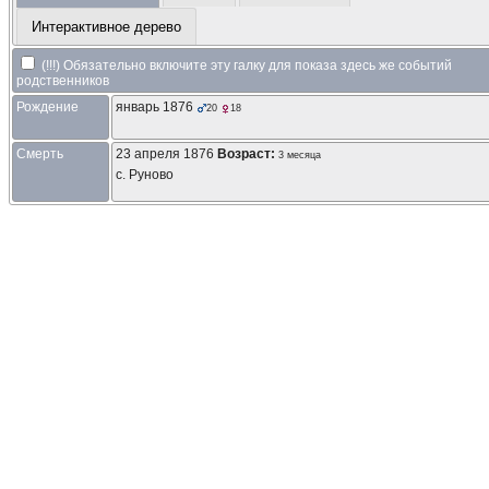
Интерактивное дерево
(!!!) Обязательно включите эту галку для показа здесь же событий
родственников
Рождение
январь 1876
20
18
Смерть
23 апреля 1876
Возраст:
3 месяца
с. Руново