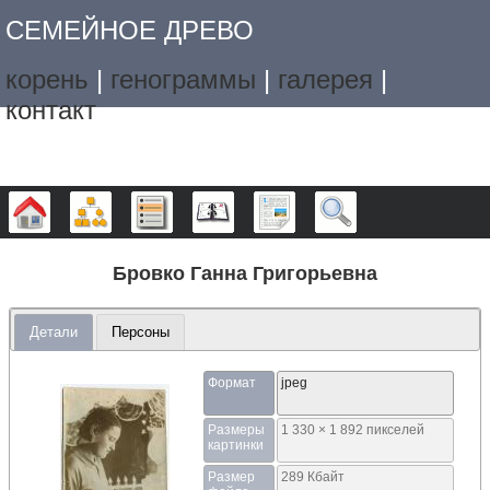
СЕМЕЙНОЕ ДРЕВО
корень
|
генограммы
|
галерея
|
контакт
Дерево
Графики
Списки
Календарь
Отчёты
Поиск
Бровко Ганна Григорьевна
Детали
Персоны
Формат
jpeg
Размеры
1 330 × 1 892 пикселей
картинки
Размер
289 Кбайт