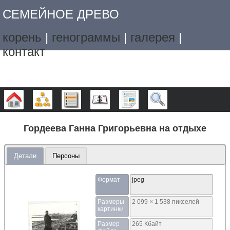
СЕМЕЙНОЕ ДРЕВО
корень
|
генограммы
|
галерея
|
контакт
Дерево
Графики
Списки
Календарь
Отчёты
Поиск
Гордеева Ганна Григорьевна на отдыхе
Детали
Персоны
Формат
jpeg
Размеры
2 099 × 1 538 пикселей
картинки
Размер
265 Кбайт