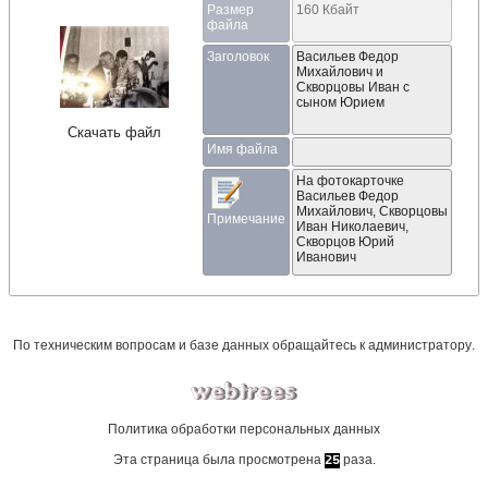
Размер
160 Кбайт
файла
Заголовок
Васильев Федор
Михайлович и
Скворцовы Иван с
сыном Юрием
Скачать файл
Имя файла
На фотокарточке 
Васильев Федор 
Михайлович, Скворцовы 
Примечание
Иван Николаевич, 
Скворцов Юрий 
Иванович
По техническим вопросам и базе данных обращайтесь к
администратору
.
Политика обработки персональных данных
Эта страница была просмотрена
раза.
25