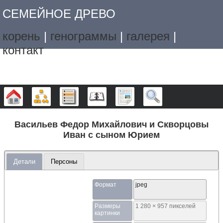
СЕМЕЙНОЕ ДРЕВО
корень
|
генограммы
|
галерея
|
контакт
Дерево
Графики
Списки
Календарь
Отчёты
Поиск
Васильев Федор Михайлович и Скворцовы
Иван с сыном Юрием
Детали
Персоны
Формат
jpeg
Размеры
1 280 × 957 пикселей
картинки