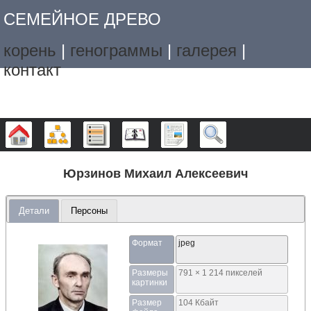
СЕМЕЙНОЕ ДРЕВО
корень
|
генограммы
|
галерея
|
контакт
Дерево
Графики
Списки
Календарь
Отчёты
Поиск
Юрзинов Михаил Алексеевич
Детали
Персоны
Формат
jpeg
Размеры
791 × 1 214 пикселей
картинки
Размер
104 Кбайт