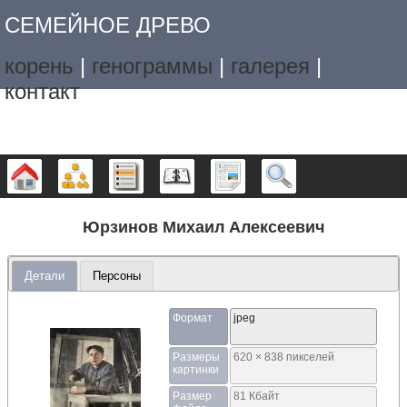
СЕМЕЙНОЕ ДРЕВО
корень
|
генограммы
|
галерея
|
контакт
Дерево
Графики
Списки
Календарь
Отчёты
Поиск
Юрзинов Михаил Алексеевич
Детали
Персоны
Формат
jpeg
Размеры
620 × 838 пикселей
картинки
Размер
81 Кбайт