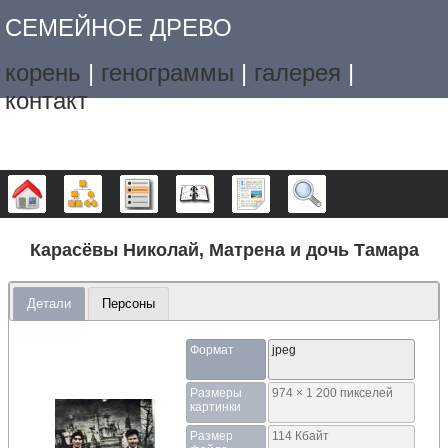
СЕМЕЙНОЕ ДРЕВО
корень
|
генограммы
|
галерея
|
контакт
Дерево
Графики
Списки
Календарь
Отчёты
Поиск
Карасёвы Николай, Матрена и дочь Тамара
Детали
Персоны
Формат
jpeg
Размеры
974 × 1 200 пикселей
картинки
Размер
114 Кбайт