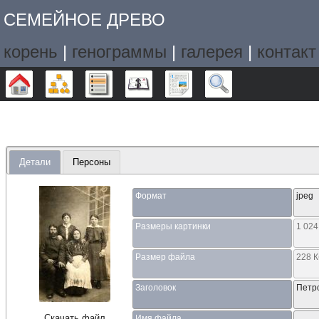
СЕМЕЙНОЕ ДРЕВО
корень
|
генограммы
|
галерея
|
контакт
Дерево
Графики
Списки
Календарь
Отчёты
Поиск
Детали
Персоны
Формат
jpeg
Размеры картинки
1 024
Размер файла
228 
Заголовок
Петр
Скачать файл
Имя файла