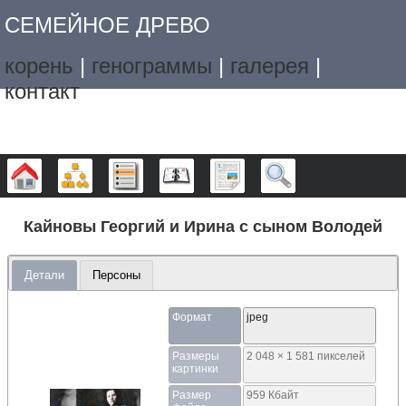
СЕМЕЙНОЕ ДРЕВО
корень
|
генограммы
|
галерея
|
контакт
Дерево
Графики
Списки
Календарь
Отчёты
Поиск
Кайновы Георгий и Ирина с сыном Володей
Детали
Персоны
Формат
jpeg
Размеры
2 048 × 1 581 пикселей
картинки
Размер
959 Кбайт