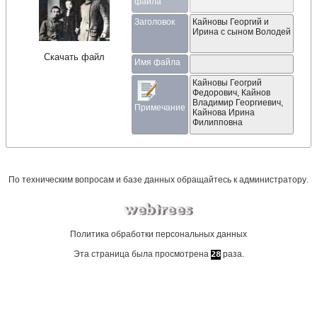
файла
Заголовок
Кайновы Георгий и
Ирина с сыном Володей
Скачать файл
Имя файла
Кайновы Геогрий 
Федорович, Кайнов 
Владимир Георгиевич, 
Примечание
Кайнова Ирина 
Филипповна
По техническим вопросам и базе данных обращайтесь к
администратору
.
Политика обработки персональных данных
Эта страница была просмотрена
раза.
28