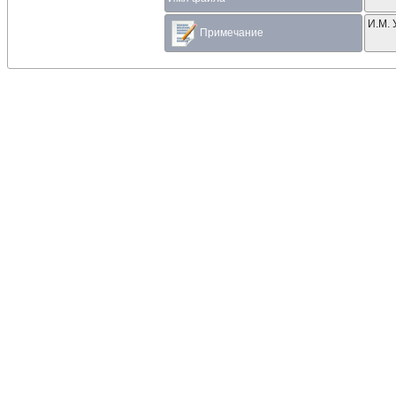
И.М. 
Примечание