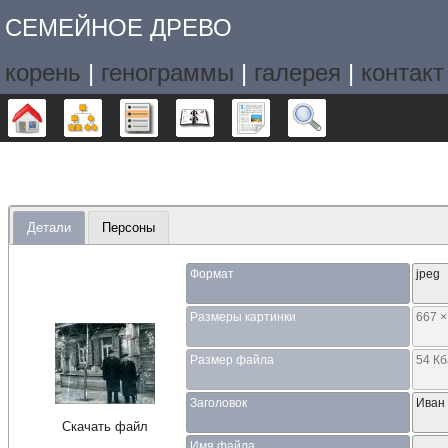
СЕМЕЙНОЕ ДРЕВО
корень
|
генограммы
|
галерея
|
контакт
Дерево
Графики
Списки
Календарь
Отчёты
Поиск
Детали
Персоны
Формат
jpeg
Размеры картинки
667 ×
Размер файла
54 К
Заголовок
Иван
Скачать файл
Имя файла