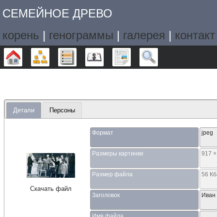
СЕМЕЙНОЕ ДРЕВО
корень
|
генограммы
|
галерея
|
контакт
Дерево
Графики
Списки
Календарь
Отчёты
Поиск
Детали
Персоны
Формат
jpeg
Размеры картинки
917 ×
Размер файла
56 К
Скачать файл
Заголовок
Иван
Имя файла