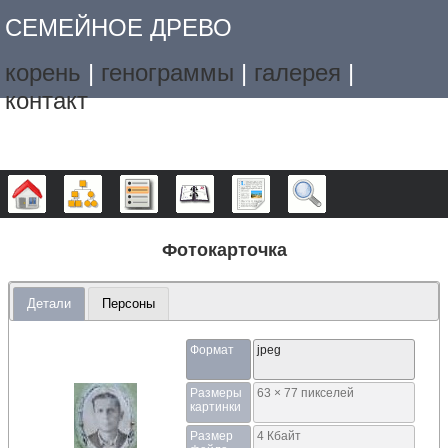
СЕМЕЙНОЕ ДРЕВО
корень
|
генограммы
|
галерея
|
контакт
Дерево
Графики
Списки
Календарь
Отчёты
Поиск
Фотокарточка
Детали
Персоны
Формат
jpeg
Размеры
63 × 77 пикселей
картинки
Размер
4 Кбайт