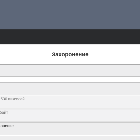
Захоронение
 530 пикселей
Кбайт
ронение