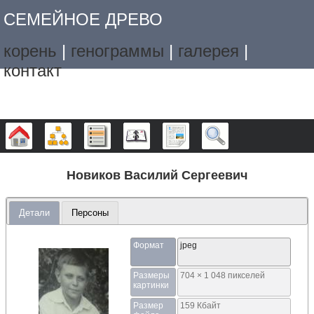
СЕМЕЙНОЕ ДРЕВО
корень
|
генограммы
|
галерея
|
контакт
Дерево
Графики
Списки
Календарь
Отчёты
Поиск
Новиков Василий Сергеевич
Детали
Персоны
Формат
jpeg
Размеры
704 × 1 048 пикселей
картинки
Размер
159 Кбайт