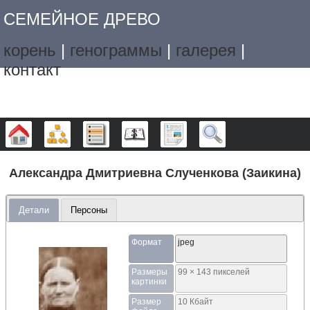
СЕМЕЙНОЕ ДРЕВО
корень
|
генограммы
|
галерея
|
контакт
Дерево
Графики
Списки
Календарь
Отчёты
Поиск
Александра Дмитриевна Слученкова (Заикина)
Детали
Персоны
Формат
jpeg
Размеры
99 × 143 пикселей
картинки
Размер
10 Кбайт