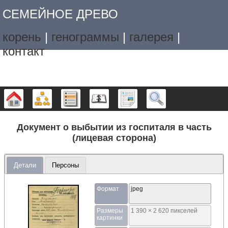
СЕМЕЙНОЕ ДРЕВО
корень
|
генограммы
|
галерея
|
контакт
Дерево
Графики
Списки
Календарь
Отчёты
Поиск
Документ о выбытии из госпиталя в часть
(лицевая сторона)
Детали
Персоны
Формат
jpeg
Размеры
1 390 × 2 620 пикселей
картинки